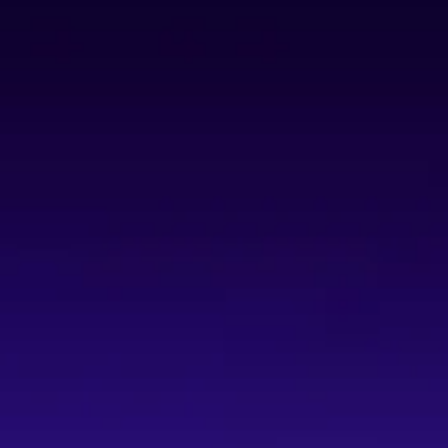
Sophona Command Center
Sophona Desktop Studio
Tu propia máquina como worker
Acceso ilimitado para el equipo
Entorno single-tenant dedicado
Desplegar agentes en sitios web y plataformas
de clientes
API de procesos y automatización (iPaaS /
RaaS)
Cloud workers
Schedulers (proceso y agentico)
Telefonía
LiveAvatar (HeyGen, más próximamente)
Memoria de usuario
Agente web autónomo embebible