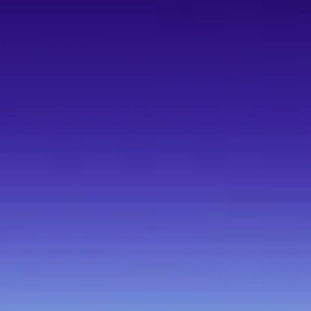
Recomendado
Founders Edition
Beta abierta
Pro
49 $ / mes
•
Ejecución ilimitada
•
Entorno single-tenant dedicado
•
Desplegar, automatizar y monetizar agentes de
IA
Sophona Command Center (dedicado)
Sophona Desktop Studio