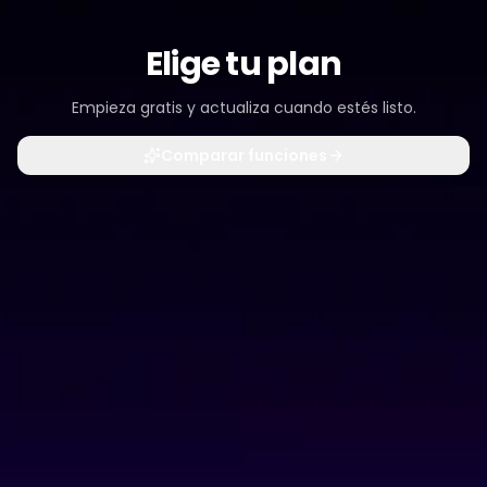
Elige tu plan
Empieza gratis y actualiza cuando estés listo.
Comparar funciones
Free
0 $
•
100 sesiones / mes
•
Trae tus propias claves de IA y voz
•
Máquina local como worker