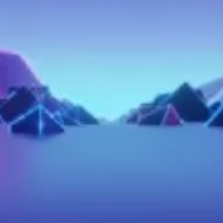
Tus propias máquinas como workers
Acceso ilimitado para el equipo
Entorno single-tenant dedicado
Desplegar agentes en sitios web y plataformas
de clientes
API de procesos y automatización (iPaaS /
RaaS)
Cloud workers (1 incluido, escala según
necesidad)
Schedulers (proceso y agentico)
Telefonía (comprar números o conectar los
tuyos)
LiveAvatar (HeyGen, más próximamente)
Memoria de usuario
Agente web autónomo embebible